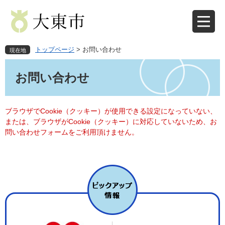
ペ
メ
ー
ニ
ジ
ュ
の
ー
先
を
トップページ
>
お問い合わせ
現在地
頭
飛
本
で
ば
文
お問い合わせ
す
し
。
て
本
文
ブラウザでCookie（クッキー）が使用できる設定になっていない、
へ
または、ブラウザがCookie（クッキー）に対応していないため、お
問い合わせフォームをご利用頂けません。