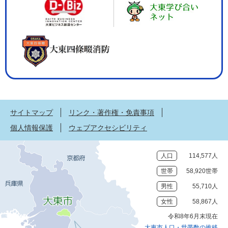
サイトマップ
リンク・著作権・免責事項
個人情報保護
ウェブアクセシビリティ
人口
114,577人
世帯
58,920世帯
男性
55,710人
女性
58,867人
令和8年6月末現在
大東市人口・世帯数の推移