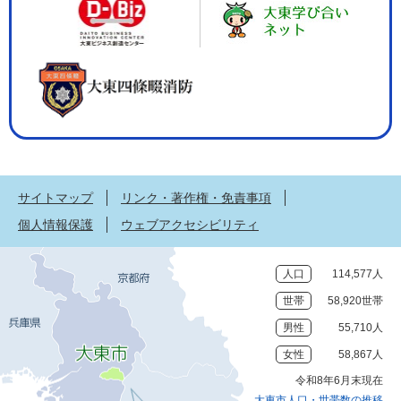
サイトマップ
リンク・著作権・免責事項
個人情報保護
ウェブアクセシビリティ
人口
114,577人
世帯
58,920世帯
男性
55,710人
女性
58,867人
令和8年6月末現在
大東市人口・世帯数の推移