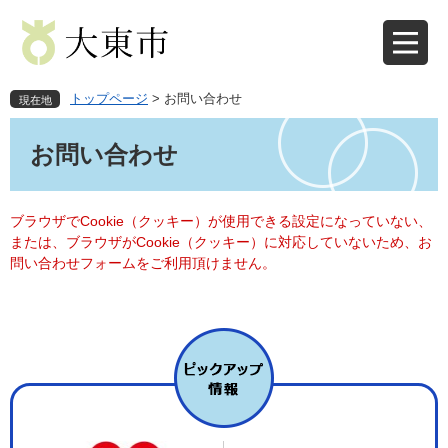
ペ
メ
ー
ニ
ジ
ュ
の
ー
先
を
トップページ
>
お問い合わせ
現在地
頭
飛
本
で
ば
文
お問い合わせ
す
し
。
て
本
文
ブラウザでCookie（クッキー）が使用できる設定になっていない、
へ
または、ブラウザがCookie（クッキー）に対応していないため、お
問い合わせフォームをご利用頂けません。