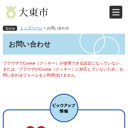
ペ
メ
ー
ニ
ジ
ュ
の
ー
先
を
トップページ
>
お問い合わせ
現在地
頭
飛
本
で
ば
文
お問い合わせ
す
し
。
て
本
文
ブラウザでCookie（クッキー）が使用できる設定になっていない、
へ
または、ブラウザがCookie（クッキー）に対応していないため、お
問い合わせフォームをご利用頂けません。