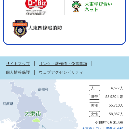
サイトマップ
リンク・著作権・免責事項
個人情報保護
ウェブアクセシビリティ
人口
114,577人
世帯
58,920世帯
男性
55,710人
女性
58,867人
令和8年6月末現在
大東市人口・世帯数の推移