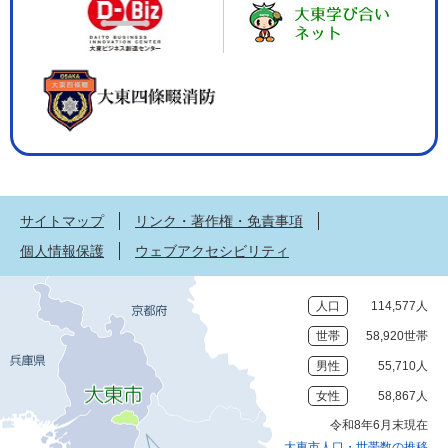
サイトマップ
リンク・著作権・免責事項
個人情報保護
ウェブアクセシビリティ
人口
114,577人
世帯
58,920世帯
男性
55,710人
女性
58,867人
令和8年6月末現在
大東市人口・世帯数の推移