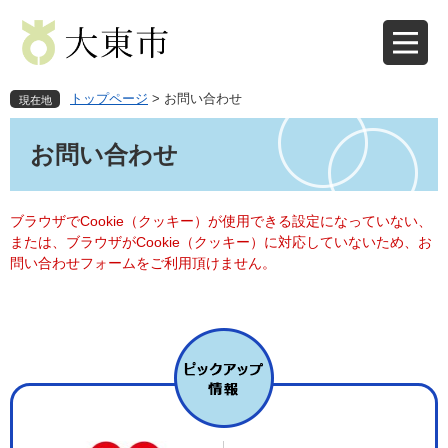
ペ
メ
ー
ニ
ジ
ュ
の
ー
先
を
トップページ
>
お問い合わせ
現在地
頭
飛
本
で
ば
文
お問い合わせ
す
し
。
て
本
文
ブラウザでCookie（クッキー）が使用できる設定になっていない、
へ
または、ブラウザがCookie（クッキー）に対応していないため、お
問い合わせフォームをご利用頂けません。