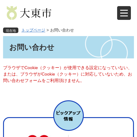
ペ
メ
ー
ニ
ジ
ュ
の
ー
先
を
トップページ
>
お問い合わせ
現在地
頭
飛
本
で
ば
文
お問い合わせ
す
し
。
て
本
文
ブラウザでCookie（クッキー）が使用できる設定になっていない、
へ
または、ブラウザがCookie（クッキー）に対応していないため、お
問い合わせフォームをご利用頂けません。