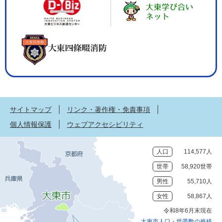
サイトマップ
リンク・著作権・免責事項
個人情報保護
ウェブアクセシビリティ
人口
114,577人
世帯
58,920世帯
男性
55,710人
女性
58,867人
令和8年6月末現在
大東市人口・世帯数の推移