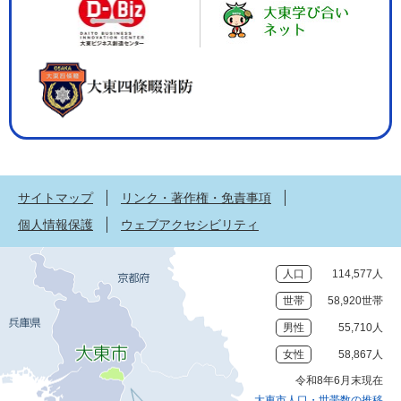
サイトマップ
リンク・著作権・免責事項
個人情報保護
ウェブアクセシビリティ
人口
114,577人
世帯
58,920世帯
男性
55,710人
女性
58,867人
令和8年6月末現在
大東市人口・世帯数の推移