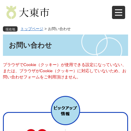
ペ
メ
ー
ニ
ジ
ュ
の
ー
先
を
トップページ
>
お問い合わせ
現在地
頭
飛
本
で
ば
文
お問い合わせ
す
し
。
て
本
文
ブラウザでCookie（クッキー）が使用できる設定になっていない、
へ
または、ブラウザがCookie（クッキー）に対応していないため、お
問い合わせフォームをご利用頂けません。