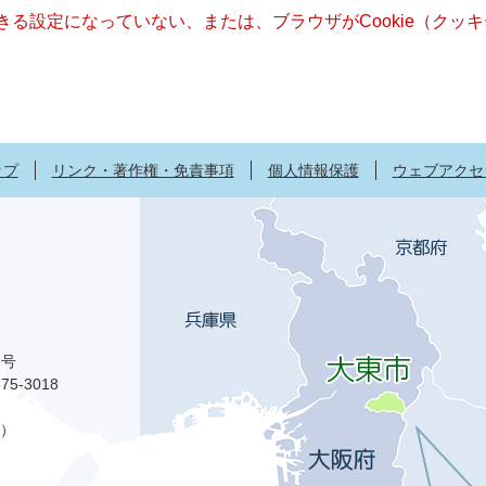
できる設定になっていない、または、ブラウザがCookie（ク
ップ
リンク・著作権・免責事項
個人情報保護
ウェブアクセ
1号
75-3018
）