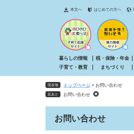
ペ
メ
本文へ
はじめての方へ
ー
ニ
ジ
ュ
の
ー
先
を
頭
飛
で
ば
す
し
暮らしの情報
税・保険・年金
。
て
子育て・教育
まちづくり
本
文
へ
トップページ
>
お問い合わせ
現在地
お問い合わせ
本
お問い合わせ
文