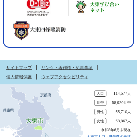
サイトマップ
リンク・著作権・免責事項
個人情報保護
ウェブアクセシビリティ
人口
114,577人
世帯
58,920世帯
男性
55,710人
女性
58,867人
令和8年6月末現在
大東市人口・世帯数の推移