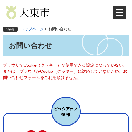
ペ
メ
ー
ニ
ジ
ュ
の
ー
先
を
トップページ
>
お問い合わせ
現在地
頭
飛
本
で
ば
文
お問い合わせ
す
し
。
て
本
文
ブラウザでCookie（クッキー）が使用できる設定になっていない、
へ
または、ブラウザがCookie（クッキー）に対応していないため、お
問い合わせフォームをご利用頂けません。