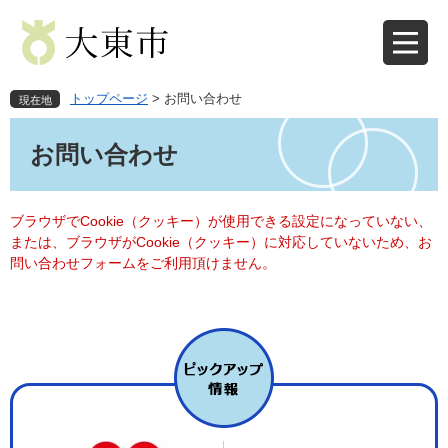
ペ
メ
ー
ニ
ジ
ュ
の
ー
先
を
トップページ
>
お問い合わせ
現在地
頭
飛
本
で
ば
文
お問い合わせ
す
し
。
て
本
文
ブラウザでCookie（クッキー）が使用できる設定になっていない、
へ
または、ブラウザがCookie（クッキー）に対応していないため、お
問い合わせフォームをご利用頂けません。