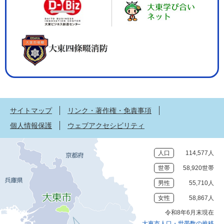
サイトマップ
リンク・著作権・免責事項
個人情報保護
ウェブアクセシビリティ
人口
114,577人
世帯
58,920世帯
男性
55,710人
女性
58,867人
令和8年6月末現在
大東市人口・世帯数の推移