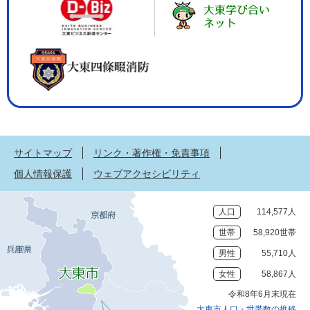
サイトマップ
リンク・著作権・免責事項
個人情報保護
ウェブアクセシビリティ
人口
114,577人
世帯
58,920世帯
男性
55,710人
女性
58,867人
令和8年6月末現在
大東市人口・世帯数の推移