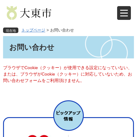
ペ
メ
ー
ニ
ジ
ュ
の
ー
先
を
トップページ
>
お問い合わせ
現在地
頭
飛
本
で
ば
文
お問い合わせ
す
し
。
て
本
文
ブラウザでCookie（クッキー）が使用できる設定になっていない、
へ
または、ブラウザがCookie（クッキー）に対応していないため、お
問い合わせフォームをご利用頂けません。