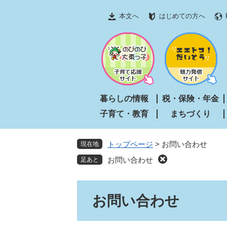
ペ
メ
本文へ
はじめての方へ
ー
ニ
ジ
ュ
の
ー
先
を
頭
飛
で
ば
す
し
暮らしの情報
税・保険・年金
。
て
子育て・教育
まちづくり
本
文
へ
トップページ
>
お問い合わせ
現在地
お問い合わせ
本
お問い合わせ
文