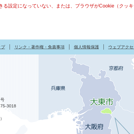
できる設定になっていない、または、ブラウザがCookie（ク
ップ
リンク・著作権・免責事項
個人情報保護
ウェブアクセ
1号
75-3018
）