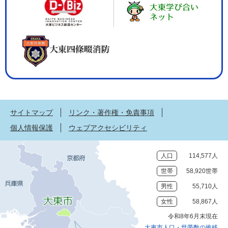
サイトマップ
リンク・著作権・免責事項
個人情報保護
ウェブアクセシビリティ
人口
114,577人
世帯
58,920世帯
男性
55,710人
女性
58,867人
令和8年6月末現在
大東市人口・世帯数の推移