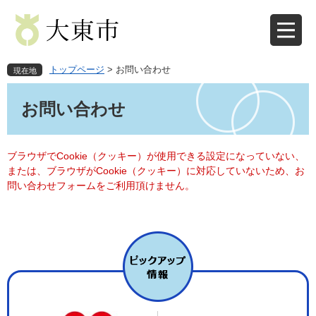
ペ
メ
ー
ニ
ジ
ュ
の
ー
先
を
トップページ
>
お問い合わせ
現在地
頭
飛
本
で
ば
文
お問い合わせ
す
し
。
て
本
文
ブラウザでCookie（クッキー）が使用できる設定になっていない、
へ
または、ブラウザがCookie（クッキー）に対応していないため、お
問い合わせフォームをご利用頂けません。