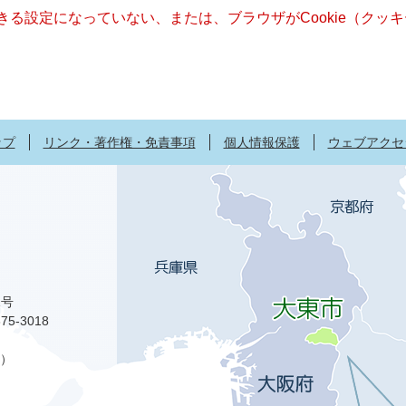
できる設定になっていない、または、ブラウザがCookie（ク
ップ
リンク・著作権・免責事項
個人情報保護
ウェブアクセ
1号
75-3018
）