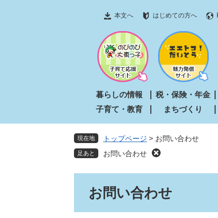
ペ
メ
本文へ
はじめての方へ
ー
ニ
ジ
ュ
の
ー
先
を
頭
飛
で
ば
す
し
暮らしの情報
税・保険・年金
。
て
子育て・教育
まちづくり
本
文
へ
トップページ
>
お問い合わせ
現在地
お問い合わせ
本
お問い合わせ
文