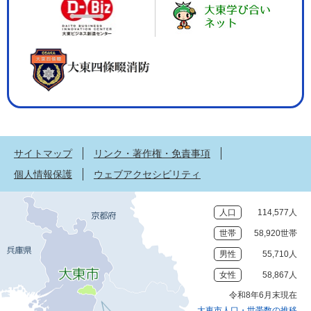
サイトマップ
リンク・著作権・免責事項
個人情報保護
ウェブアクセシビリティ
人口
114,577人
世帯
58,920世帯
男性
55,710人
女性
58,867人
令和8年6月末現在
大東市人口・世帯数の推移