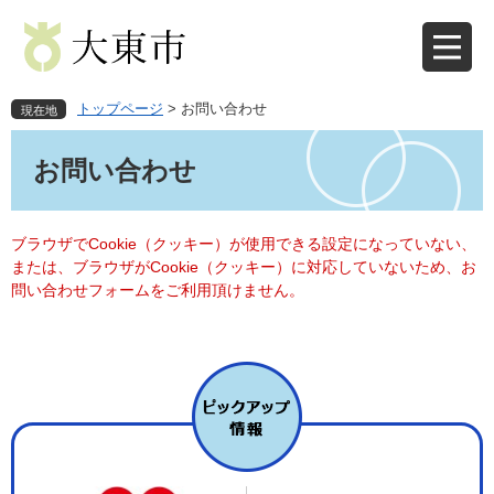
ペ
メ
ー
ニ
ジ
ュ
の
ー
先
を
トップページ
>
お問い合わせ
現在地
頭
飛
本
で
ば
文
お問い合わせ
す
し
。
て
本
文
ブラウザでCookie（クッキー）が使用できる設定になっていない、
へ
または、ブラウザがCookie（クッキー）に対応していないため、お
問い合わせフォームをご利用頂けません。