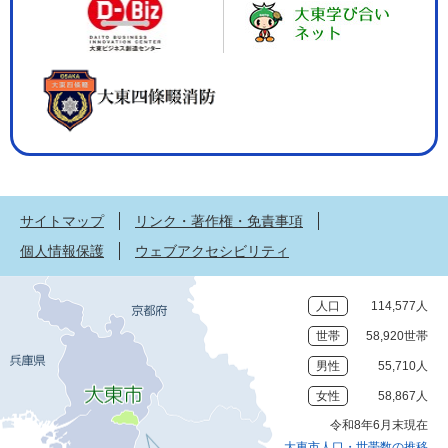
サイトマップ
リンク・著作権・免責事項
個人情報保護
ウェブアクセシビリティ
人口
114,577人
世帯
58,920世帯
男性
55,710人
女性
58,867人
令和8年6月末現在
大東市人口・世帯数の推移