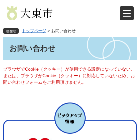
ペ
メ
ー
ニ
ジ
ュ
の
ー
先
を
トップページ
>
お問い合わせ
現在地
頭
飛
本
で
ば
文
お問い合わせ
す
し
。
て
本
文
ブラウザでCookie（クッキー）が使用できる設定になっていない、
へ
または、ブラウザがCookie（クッキー）に対応していないため、お
問い合わせフォームをご利用頂けません。