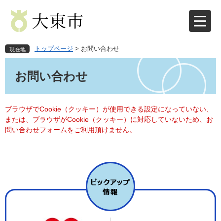
ペ
メ
ー
ニ
ジ
ュ
の
ー
先
を
トップページ
>
お問い合わせ
現在地
頭
飛
本
で
ば
文
お問い合わせ
す
し
。
て
本
文
ブラウザでCookie（クッキー）が使用できる設定になっていない、
へ
または、ブラウザがCookie（クッキー）に対応していないため、お
問い合わせフォームをご利用頂けません。