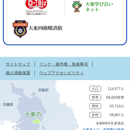
サイトマップ
リンク・著作権・免責事項
個人情報保護
ウェブアクセシビリティ
人口
114,577人
世帯
58,920世帯
男性
55,710人
女性
58,867人
令和8年6月末現在
大東市人口・世帯数の推移