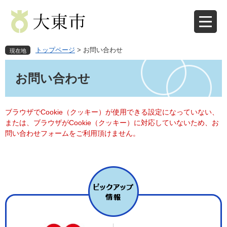
ペ
メ
ー
ニ
ジ
ュ
の
ー
先
を
トップページ
>
お問い合わせ
現在地
頭
飛
本
で
ば
文
お問い合わせ
す
し
。
て
本
文
ブラウザでCookie（クッキー）が使用できる設定になっていない、
へ
または、ブラウザがCookie（クッキー）に対応していないため、お
問い合わせフォームをご利用頂けません。