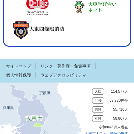
サイトマップ
リンク・著作権・免責事項
個人情報保護
ウェブアクセシビリティ
人口
114,577人
世帯
58,920世帯
男性
55,710人
女性
58,867人
令和8年6月末現在
大東市人口・世帯数の推移