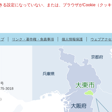
できる設定になっていない、または、ブラウザがCookie（ク
ップ
リンク・著作権・免責事項
個人情報保護
ウェブアクセ
1号
75-3018
）