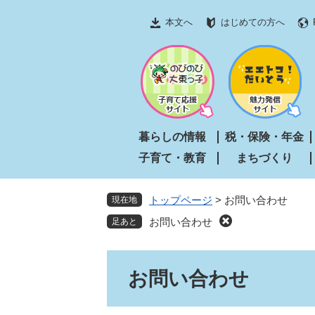
ペ
メ
本文へ
はじめての方へ
ー
ニ
ジ
ュ
の
ー
先
を
頭
飛
で
ば
す
し
暮らしの情報
税・保険・年金
。
て
子育て・教育
まちづくり
本
文
へ
トップページ
>
お問い合わせ
現在地
お問い合わせ
本
お問い合わせ
文