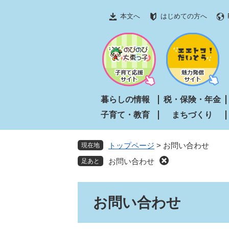
ペ
メ
本文へ
はじめての方へ
ー
ニ
ジ
ュ
の
ー
先
を
頭
飛
で
ば
す
し
暮らしの情報
税・保険・年金
。
て
子育て・教育
まちづくり
本
文
へ
トップページ
>
お問い合わせ
現在地
お問い合わせ
本
お問い合わせ
文