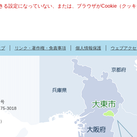
できる設定になっていない、または、ブラウザがCookie（ク
ップ
リンク・著作権・免責事項
個人情報保護
ウェブアクセ
1号
75-3018
）