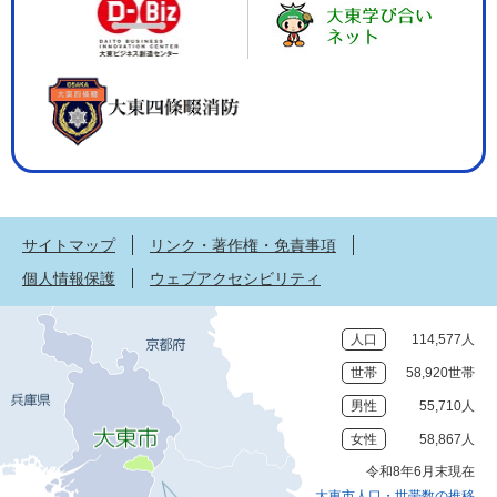
サイトマップ
リンク・著作権・免責事項
個人情報保護
ウェブアクセシビリティ
人口
114,577人
世帯
58,920世帯
男性
55,710人
女性
58,867人
令和8年6月末現在
大東市人口・世帯数の推移