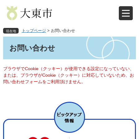
ペ
メ
ー
ニ
ジ
ュ
の
ー
先
を
トップページ
>
お問い合わせ
現在地
頭
飛
本
で
ば
文
お問い合わせ
す
し
。
て
本
文
ブラウザでCookie（クッキー）が使用できる設定になっていない、
へ
または、ブラウザがCookie（クッキー）に対応していないため、お
問い合わせフォームをご利用頂けません。