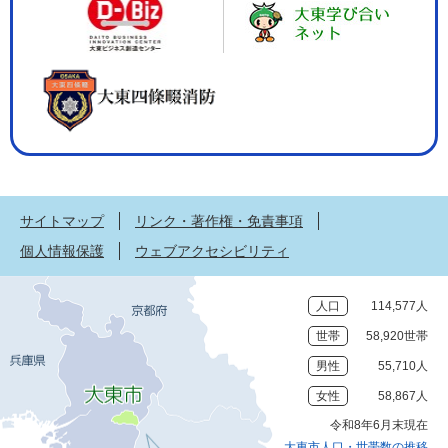
サイトマップ
リンク・著作権・免責事項
個人情報保護
ウェブアクセシビリティ
人口
114,577人
世帯
58,920世帯
男性
55,710人
女性
58,867人
令和8年6月末現在
大東市人口・世帯数の推移