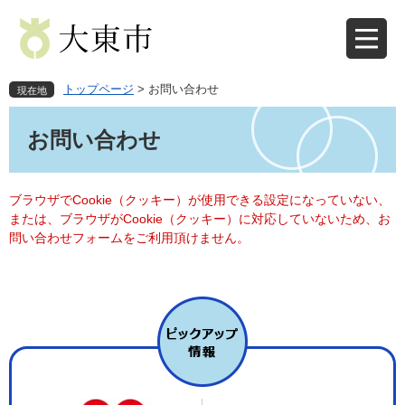
ペ
メ
ー
ニ
ジ
ュ
の
ー
先
を
トップページ
>
お問い合わせ
現在地
頭
飛
本
で
ば
文
お問い合わせ
す
し
。
て
本
文
ブラウザでCookie（クッキー）が使用できる設定になっていない、
へ
または、ブラウザがCookie（クッキー）に対応していないため、お
問い合わせフォームをご利用頂けません。