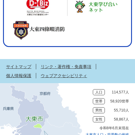
サイトマップ
リンク・著作権・免責事項
個人情報保護
ウェブアクセシビリティ
人口
114,577人
世帯
58,920世帯
男性
55,710人
女性
58,867人
令和8年6月末現在
大東市人口・世帯数の推移