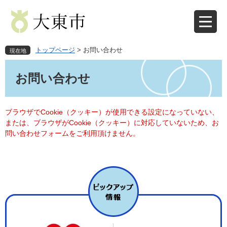
ペ
メ
ー
ニ
ジ
ュ
の
ー
先
を
トップページ
>
お問い合わせ
現在地
頭
飛
本
で
ば
文
お問い合わせ
す
し
。
て
本
文
ブラウザでCookie（クッキー）が使用できる設定になっていない、
へ
または、ブラウザがCookie（クッキー）に対応していないため、お
問い合わせフォームをご利用頂けません。