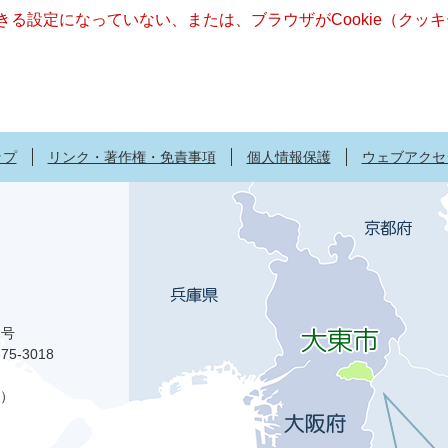
できる設定になっていない、または、ブラウザがCookie（ク
ップ
リンク・著作権・免責事項
個人情報保護
ウェブアクセ
1号
75-3018
）