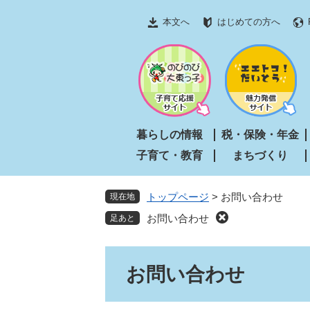
ペ
メ
本文へ
はじめての方へ
ー
ニ
ジ
ュ
の
ー
先
を
頭
飛
で
ば
す
し
暮らしの情報
税・保険・年金
。
て
子育て・教育
まちづくり
本
文
へ
トップページ
>
お問い合わせ
現在地
お問い合わせ
本
お問い合わせ
文