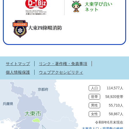
サイトマップ
リンク・著作権・免責事項
個人情報保護
ウェブアクセシビリティ
人口
114,577人
世帯
58,920世帯
男性
55,710人
女性
58,867人
令和8年6月末現在
大東市人口・世帯数の推移