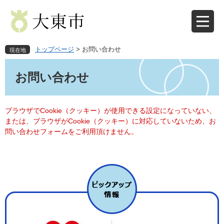
ペ
メ
ー
ニ
ジ
ュ
の
ー
先
を
トップページ
>
お問い合わせ
現在地
頭
飛
本
で
ば
文
お問い合わせ
す
し
。
て
本
文
ブラウザでCookie（クッキー）が使用できる設定になっていない、
へ
または、ブラウザがCookie（クッキー）に対応していないため、お
問い合わせフォームをご利用頂けません。