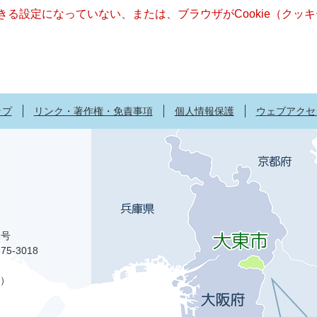
できる設定になっていない、または、ブラウザがCookie（ク
ップ
リンク・著作権・免責事項
個人情報保護
ウェブアクセ
1号
75-3018
）