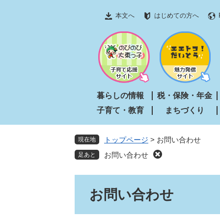
ペ
メ
本文へ
はじめての方へ
ー
ニ
ジ
ュ
の
ー
先
を
頭
飛
で
ば
す
し
暮らしの情報
税・保険・年金
。
て
子育て・教育
まちづくり
本
文
へ
トップページ
>
お問い合わせ
現在地
お問い合わせ
本
お問い合わせ
文