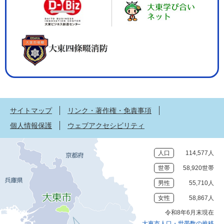
サイトマップ
リンク・著作権・免責事項
個人情報保護
ウェブアクセシビリティ
人口
114,577人
世帯
58,920世帯
男性
55,710人
女性
58,867人
令和8年6月末現在
大東市人口・世帯数の推移