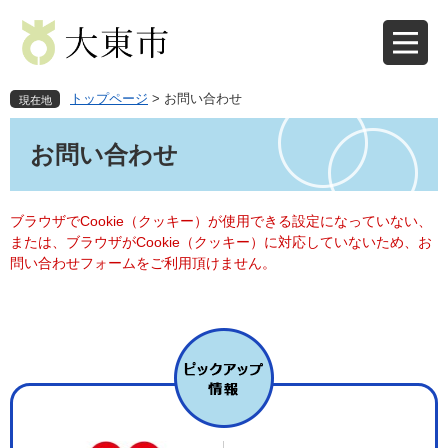
ペ
メ
ー
ニ
ジ
ュ
の
ー
先
を
トップページ
>
お問い合わせ
現在地
頭
飛
本
で
ば
文
お問い合わせ
す
し
。
て
本
文
ブラウザでCookie（クッキー）が使用できる設定になっていない、
へ
または、ブラウザがCookie（クッキー）に対応していないため、お
問い合わせフォームをご利用頂けません。