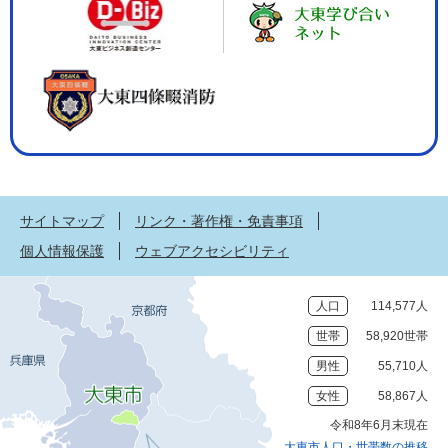
サイトマップ
リンク・著作権・免責事項
個人情報保護
ウェブアクセシビリティ
人口
114,577人
世帯
58,920世帯
男性
55,710人
女性
58,867人
令和8年6月末現在
大東市人口・世帯数の推移