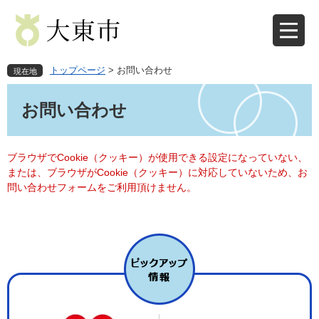
ペ
メ
ー
ニ
ジ
ュ
の
ー
先
を
トップページ
>
お問い合わせ
現在地
頭
飛
本
で
ば
文
お問い合わせ
す
し
。
て
本
文
ブラウザでCookie（クッキー）が使用できる設定になっていない、
へ
または、ブラウザがCookie（クッキー）に対応していないため、お
問い合わせフォームをご利用頂けません。