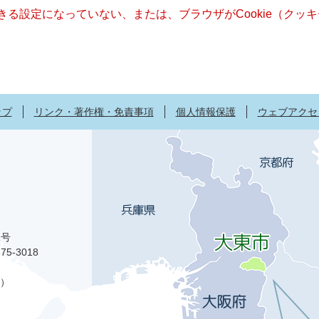
できる設定になっていない、または、ブラウザがCookie（ク
ップ
リンク・著作権・免責事項
個人情報保護
ウェブアクセ
1号
75-3018
）