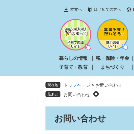
ペ
メ
本文へ
はじめての方へ
ー
ニ
ジ
ュ
の
ー
先
を
頭
飛
で
ば
す
し
暮らしの情報
税・保険・年金
。
て
子育て・教育
まちづくり
本
文
へ
トップページ
>
お問い合わせ
現在地
お問い合わせ
本
お問い合わせ
文