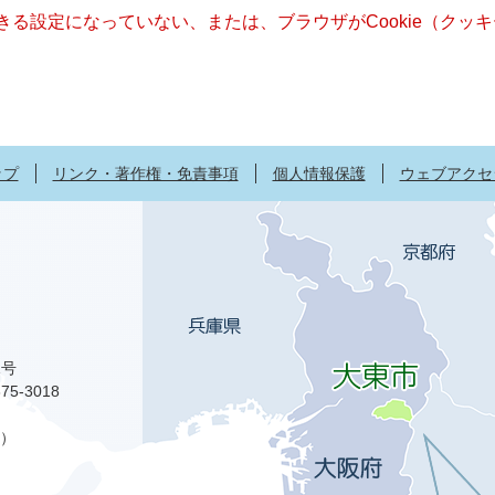
できる設定になっていない、または、ブラウザがCookie（ク
ップ
リンク・著作権・免責事項
個人情報保護
ウェブアクセ
1号
75-3018
）