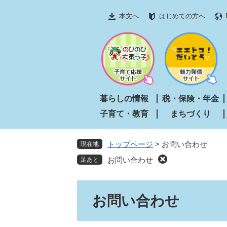
ペ
メ
本文へ
はじめての方へ
ー
ニ
ジ
ュ
の
ー
先
を
頭
飛
で
ば
す
し
暮らしの情報
税・保険・年金
。
て
子育て・教育
まちづくり
本
文
へ
トップページ
>
お問い合わせ
現在地
お問い合わせ
本
お問い合わせ
文