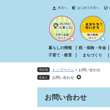
ペ
メ
本文へ
はじめての方へ
ー
ニ
ジ
ュ
の
ー
先
を
頭
飛
で
ば
す
し
暮らしの情報
税・保険・年金
。
て
子育て・教育
まちづくり
本
文
へ
トップページ
>
お問い合わせ
現在地
お問い合わせ
本
お問い合わせ
文