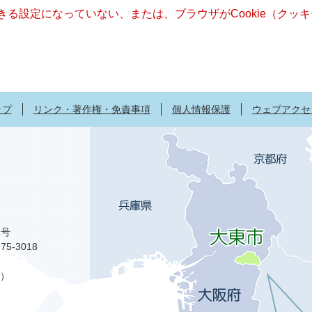
できる設定になっていない、または、ブラウザがCookie（ク
ップ
リンク・著作権・免責事項
個人情報保護
ウェブアクセ
1号
75-3018
）