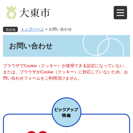
ペ
メ
ー
ニ
ジ
ュ
の
ー
先
を
トップページ
>
お問い合わせ
現在地
頭
飛
本
で
ば
文
お問い合わせ
す
し
。
て
本
文
ブラウザでCookie（クッキー）が使用できる設定になっていない、
へ
または、ブラウザがCookie（クッキー）に対応していないため、お
問い合わせフォームをご利用頂けません。