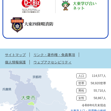
サイトマップ
リンク・著作権・免責事項
個人情報保護
ウェブアクセシビリティ
人口
114,577人
世帯
58,920世帯
男性
55,710人
女性
58,867人
令和8年6月末現在
大東市人口・世帯数の推移