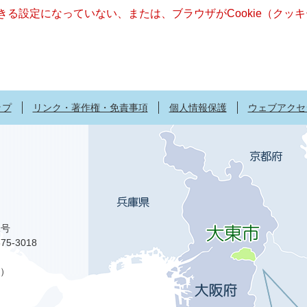
できる設定になっていない、または、ブラウザがCookie（ク
ップ
リンク・著作権・免責事項
個人情報保護
ウェブアクセ
1号
75-3018
）