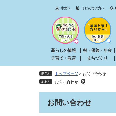
ペ
メ
本文へ
はじめての方へ
ー
ニ
ジ
ュ
の
ー
先
を
頭
飛
で
ば
す
し
暮らしの情報
税・保険・年金
。
て
子育て・教育
まちづくり
本
文
へ
トップページ
>
お問い合わせ
現在地
お問い合わせ
本
お問い合わせ
文