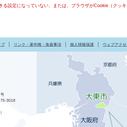
できる設定になっていない、または、ブラウザがCookie（ク
ップ
リンク・著作権・免責事項
個人情報保護
ウェブアクセ
1号
75-3018
）