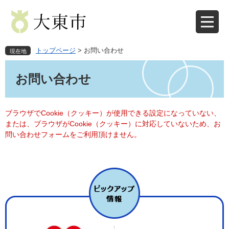
ペ
メ
ー
ニ
ジ
ュ
の
ー
先
を
トップページ
>
お問い合わせ
現在地
頭
飛
本
で
ば
文
お問い合わせ
す
し
。
て
本
文
ブラウザでCookie（クッキー）が使用できる設定になっていない、
へ
または、ブラウザがCookie（クッキー）に対応していないため、お
問い合わせフォームをご利用頂けません。