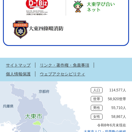
サイトマップ
リンク・著作権・免責事項
個人情報保護
ウェブアクセシビリティ
人口
114,577人
世帯
58,920世帯
男性
55,710人
女性
58,867人
令和8年6月末現在
大東市人口・世帯数の推移