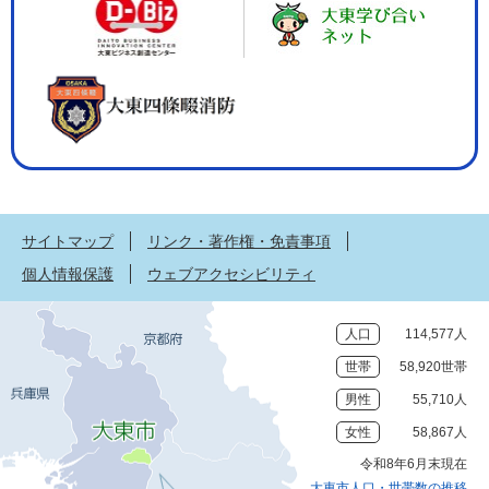
サイトマップ
リンク・著作権・免責事項
個人情報保護
ウェブアクセシビリティ
人口
114,577人
世帯
58,920世帯
男性
55,710人
女性
58,867人
令和8年6月末現在
大東市人口・世帯数の推移