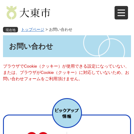
ペ
メ
ー
ニ
ジ
ュ
の
ー
先
を
トップページ
>
お問い合わせ
現在地
頭
飛
本
で
ば
文
お問い合わせ
す
し
。
て
本
文
ブラウザでCookie（クッキー）が使用できる設定になっていない、
へ
または、ブラウザがCookie（クッキー）に対応していないため、お
問い合わせフォームをご利用頂けません。