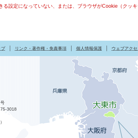
できる設定になっていない、または、ブラウザがCookie（ク
ップ
リンク・著作権・免責事項
個人情報保護
ウェブアクセ
1号
75-3018
）