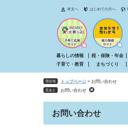
ペ
メ
本文へ
はじめての方へ
ー
ニ
ジ
ュ
の
ー
先
を
頭
飛
で
ば
す
し
暮らしの情報
税・保険・年金
。
て
子育て・教育
まちづくり
本
文
へ
トップページ
>
お問い合わせ
現在地
お問い合わせ
本
お問い合わせ
文