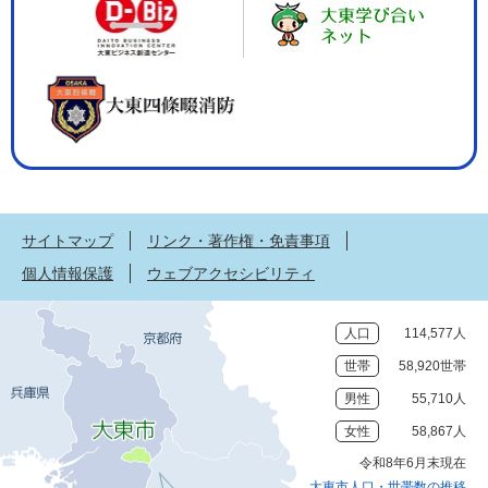
サイトマップ
リンク・著作権・免責事項
個人情報保護
ウェブアクセシビリティ
人口
114,577人
世帯
58,920世帯
男性
55,710人
女性
58,867人
令和8年6月末現在
大東市人口・世帯数の推移