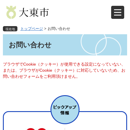
ペ
メ
ー
ニ
ジ
ュ
の
ー
先
を
トップページ
>
お問い合わせ
現在地
頭
飛
本
で
ば
文
お問い合わせ
す
し
。
て
本
文
ブラウザでCookie（クッキー）が使用できる設定になっていない、
へ
または、ブラウザがCookie（クッキー）に対応していないため、お
問い合わせフォームをご利用頂けません。