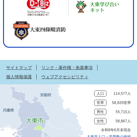
サイトマップ
リンク・著作権・免責事項
個人情報保護
ウェブアクセシビリティ
人口
114,577人
世帯
58,920世帯
男性
55,710人
女性
58,867人
令和8年6月末現在
大東市人口・世帯数の推移