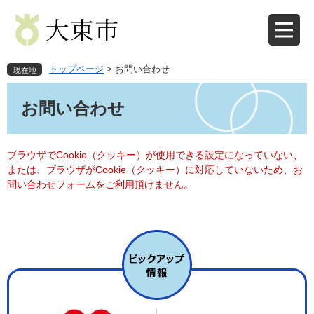
ペ
メ
ー
ニ
ジ
ュ
の
ー
先
を
トップページ
>
お問い合わせ
現在地
頭
飛
本
で
ば
文
お問い合わせ
す
し
。
て
本
文
ブラウザでCookie（クッキー）が使用できる設定になっていない、
へ
または、ブラウザがCookie（クッキー）に対応していないため、お
問い合わせフォームをご利用頂けません。