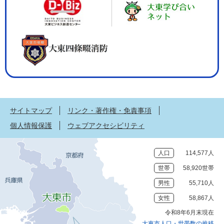
サイトマップ
リンク・著作権・免責事項
個人情報保護
ウェブアクセシビリティ
人口
114,577人
世帯
58,920世帯
男性
55,710人
女性
58,867人
令和8年6月末現在
大東市人口・世帯数の推移