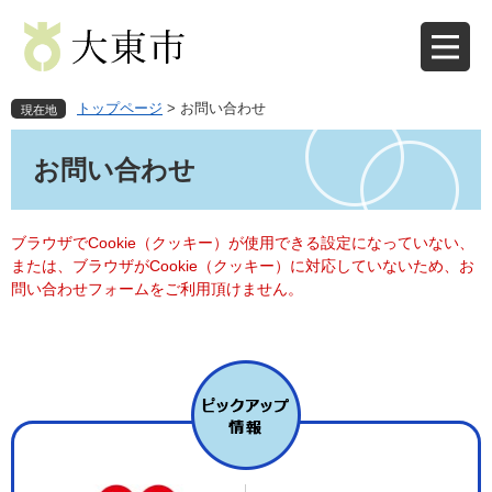
ペ
メ
ー
ニ
ジ
ュ
の
ー
先
を
トップページ
>
お問い合わせ
現在地
頭
飛
本
で
ば
文
お問い合わせ
す
し
。
て
本
文
ブラウザでCookie（クッキー）が使用できる設定になっていない、
へ
または、ブラウザがCookie（クッキー）に対応していないため、お
問い合わせフォームをご利用頂けません。