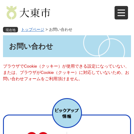
ペ
メ
ー
ニ
ジ
ュ
の
ー
先
を
トップページ
>
お問い合わせ
現在地
頭
飛
本
で
ば
文
お問い合わせ
す
し
。
て
本
文
ブラウザでCookie（クッキー）が使用できる設定になっていない、
へ
または、ブラウザがCookie（クッキー）に対応していないため、お
問い合わせフォームをご利用頂けません。