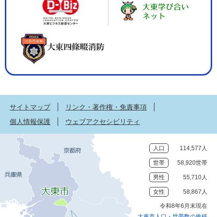
サイトマップ
リンク・著作権・免責事項
個人情報保護
ウェブアクセシビリティ
人口
114,577人
世帯
58,920世帯
男性
55,710人
女性
58,867人
令和8年6月末現在
大東市人口・世帯数の推移