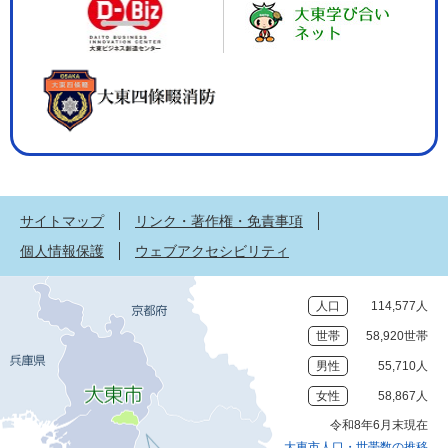
サイトマップ
リンク・著作権・免責事項
個人情報保護
ウェブアクセシビリティ
人口
114,577人
世帯
58,920世帯
男性
55,710人
女性
58,867人
令和8年6月末現在
大東市人口・世帯数の推移