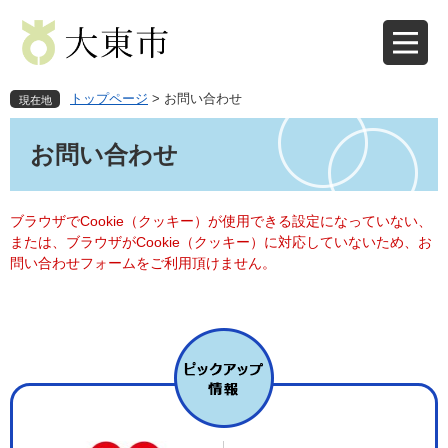
ペ
メ
ー
ニ
ジ
ュ
の
ー
先
を
トップページ
>
お問い合わせ
現在地
頭
飛
本
で
ば
文
お問い合わせ
す
し
。
て
本
文
ブラウザでCookie（クッキー）が使用できる設定になっていない、
へ
または、ブラウザがCookie（クッキー）に対応していないため、お
問い合わせフォームをご利用頂けません。