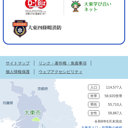
サイトマップ
リンク・著作権・免責事項
個人情報保護
ウェブアクセシビリティ
人口
114,577人
世帯
58,920世帯
男性
55,710人
女性
58,867人
令和8年6月末現在
大東市人口・世帯数の推移