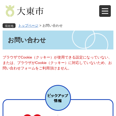
ペ
メ
ー
ニ
ジ
ュ
の
ー
先
を
トップページ
>
お問い合わせ
現在地
頭
飛
本
で
ば
文
お問い合わせ
す
し
。
て
本
文
ブラウザでCookie（クッキー）が使用できる設定になっていない、
へ
または、ブラウザがCookie（クッキー）に対応していないため、お
問い合わせフォームをご利用頂けません。