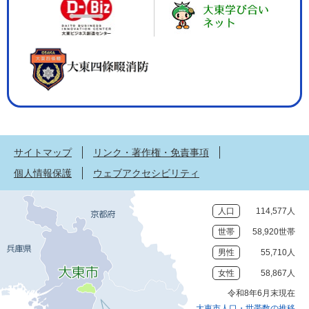
サイトマップ
リンク・著作権・免責事項
個人情報保護
ウェブアクセシビリティ
人口
114,577人
世帯
58,920世帯
男性
55,710人
女性
58,867人
令和8年6月末現在
大東市人口・世帯数の推移