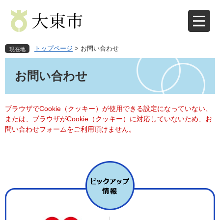
ペ
メ
ー
ニ
ジ
ュ
の
ー
先
を
トップページ
>
お問い合わせ
現在地
頭
飛
本
で
ば
文
お問い合わせ
す
し
。
て
本
文
ブラウザでCookie（クッキー）が使用できる設定になっていない、
へ
または、ブラウザがCookie（クッキー）に対応していないため、お
問い合わせフォームをご利用頂けません。