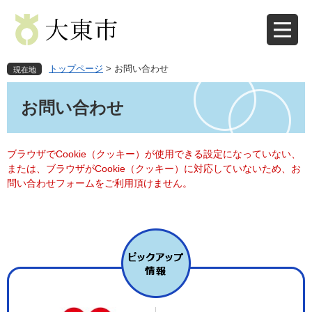
ペ
メ
ー
ニ
ジ
ュ
の
ー
先
を
トップページ
>
お問い合わせ
現在地
頭
飛
本
で
ば
文
お問い合わせ
す
し
。
て
本
文
ブラウザでCookie（クッキー）が使用できる設定になっていない、
へ
または、ブラウザがCookie（クッキー）に対応していないため、お
問い合わせフォームをご利用頂けません。