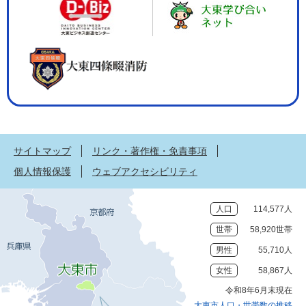
サイトマップ
リンク・著作権・免責事項
個人情報保護
ウェブアクセシビリティ
人口
114,577人
世帯
58,920世帯
男性
55,710人
女性
58,867人
令和8年6月末現在
大東市人口・世帯数の推移