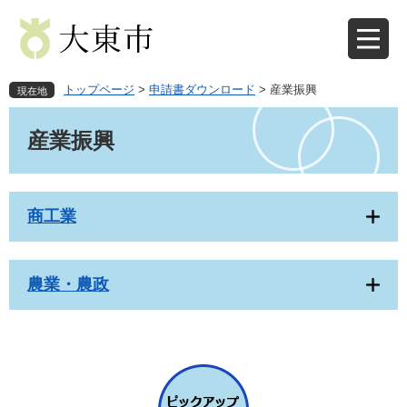
ペ
メ
ー
ニ
ジ
ュ
の
ー
先
を
トップページ
>
申請書ダウンロード
>
産業振興
現在地
頭
飛
本
で
ば
文
産業振興
す
し
。
て
本
文
商工業
へ
農業・農政