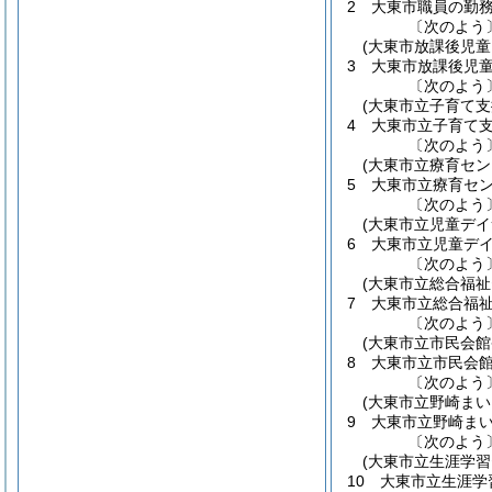
2
大東市職員の勤
〔次のよう
(大東市放課後児童
3
大東市放課後児
〔次のよう
(大東市立子育て
4
大東市立子育て
〔次のよう
(大東市立療育セン
5
大東市立療育セ
〔次のよう
(大東市立児童デ
6
大東市立児童デ
〔次のよう
(大東市立総合福
7
大東市立総合福
〔次のよう
(大東市立市民会館
8
大東市立市民会
〔次のよう
(大東市立野崎まい
9
大東市立野崎ま
〔次のよう
(大東市立生涯学
10
大東市立生涯学