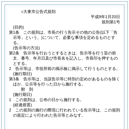
○大東市公告式規則
平成9年1月20日
規則第1号
(目的)
第1条
この規則は、市長の行う告示その他の公告
(以下「告
示等」という。)
について、必要な事項を定めるものとす
る。
(告示等の方法)
第2条
告示等を行おうとするときは、告示等を行う旨の前
文、番号、年月日及び市長名を記入し、市長印を押すもの
とする。
2
告示等は、市役所前の掲示板に掲示して行うものとする。
(施行期日)
第3条
告示等は、当該告示等に特別の定めがあるものを除く
ほか、公示等を行った日から施行する。
附
則
(施行期日)
1
この規則は、公布の日から施行する。
(経過措置)
2
この規則の施行の際現に行われている告示等は、この規則
の規定により行われた告示等とみなす。