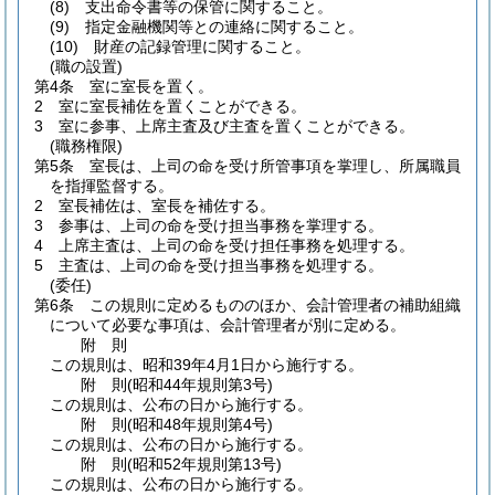
(8)
支出命令書等の保管に関すること。
(9)
指定金融機関等との連絡に関すること。
(10)
財産の記録管理に関すること。
(職の設置)
第4条
室に室長を置く。
2
室に室長補佐を置くことができる。
3
室に参事、上席主査及び主査を置くことができる。
(職務権限)
第5条
室長は、上司の命を受け所管事項を掌理し、所属職員
を指揮監督する。
2
室長補佐は、室長を補佐する。
3
参事は、上司の命を受け担当事務を掌理する。
4
上席主査は、上司の命を受け担任事務を処理する。
5
主査は、上司の命を受け担当事務を処理する。
(委任)
第6条
この規則に定めるもののほか、会計管理者の補助組織
について必要な事項は、会計管理者が別に定める。
附
則
この規則は、昭和39年4月1日から施行する。
附
則
(昭和44年
規則第3号)
この規則は、公布の日から施行する。
附
則
(昭和48年
規則第4号)
この規則は、公布の日から施行する。
附
則
(昭和52年
規則第13号)
この規則は、公布の日から施行する。