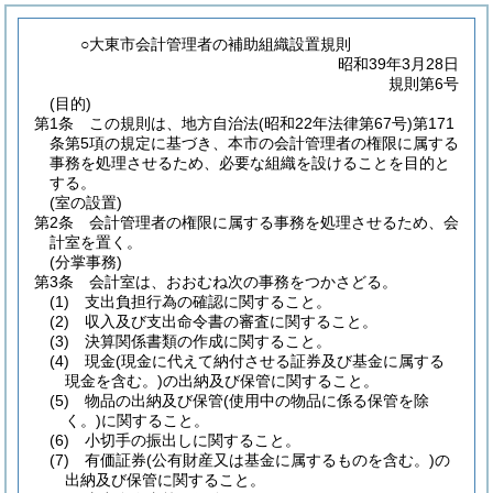
○大東市会計管理者の補助組織設置規則
昭和39年3月28日
規則第6号
(目的)
第1条
この規則は、地方自治法
(昭和22年法律第67号)
第171
条第5項の規定に基づき、本市の会計管理者の権限に属する
事務を処理させるため、必要な組織を設けることを目的と
する。
(室の設置)
第2条
会計管理者の権限に属する事務を処理させるため、会
計室を置く。
(分掌事務)
第3条
会計室は、おおむね次の事務をつかさどる。
(1)
支出負担行為の確認に関すること。
(2)
収入及び支出命令書の審査に関すること。
(3)
決算関係書類の作成に関すること。
(4)
現金
(現金に代えて納付させる証券及び基金に属する
現金を含む。)
の出納及び保管に関すること。
(5)
物品の出納及び保管
(使用中の物品に係る保管を除
く。)
に関すること。
(6)
小切手の振出しに関すること。
(7)
有価証券
(公有財産又は基金に属するものを含む。)
の
出納及び保管に関すること。