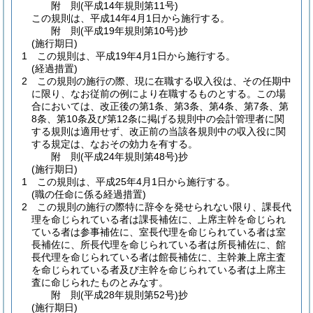
附
則
(平成14年
規則第11号)
この規則は、平成14年4月1日から施行する。
附
則
(平成19年
規則第10号)
抄
(施行期日)
1
この規則は、平成19年4月1日から施行する。
(経過措置)
2
この規則の施行の際、現に在職する収入役は、その任期中
に限り、なお従前の例により在職するものとする。
この場
合においては、改正後の第1条、第3条、第4条、第7条、第
8条、第10条及び第12条に掲げる規則中の会計管理者に関
する規則は適用せず、改正前の当該各規則中の収入役に関
する規定は、なおその効力を有する。
附
則
(平成24年
規則第48号)
抄
(施行期日)
1
この規則は、平成25年4月1日から施行する。
(職の任命に係る経過措置)
2
この規則の施行の際特に辞令を発せられない限り、課長代
理を命じられている者は課長補佐に、上席主幹を命じられ
ている者は参事補佐に、室長代理を命じられている者は室
長補佐に、所長代理を命じられている者は所長補佐に、館
長代理を命じられている者は館長補佐に、主幹兼上席主査
を命じられている者及び主幹を命じられている者は上席主
査に命じられたものとみなす。
附
則
(平成28年
規則第52号)
抄
(施行期日)