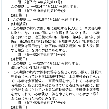
附
則
(平成14年
規則第11号)
この規則は、平成14年4月1日から施行する。
附
則
(平成19年
規則第10号)
抄
(施行期日)
1
この規則は、平成19年4月1日から施行する。
(経過措置)
2
この規則の施行の際、現に在職する収入役は、その任期中
に限り、なお従前の例により在職するものとする。
この場
合においては、改正後の第1条、第3条、第4条、第7条、第
8条、第10条及び第12条に掲げる規則中の会計管理者に関
する規則は適用せず、改正前の当該各規則中の収入役に関
する規定は、なおその効力を有する。
附
則
(平成24年
規則第48号)
抄
(施行期日)
1
この規則は、平成25年4月1日から施行する。
(職の任命に係る経過措置)
2
この規則の施行の際特に辞令を発せられない限り、課長代
理を命じられている者は課長補佐に、上席主幹を命じられ
ている者は参事補佐に、室長代理を命じられている者は室
長補佐に、所長代理を命じられている者は所長補佐に、館
長代理を命じられている者は館長補佐に、主幹兼上席主査
を命じられている者及び主幹を命じられている者は上席主
査に命じられたものとみなす。
附
則
(平成28年
規則第52号)
抄
(施行期日)