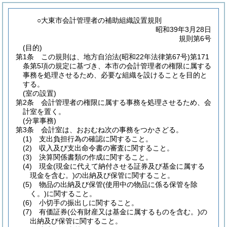
○大東市会計管理者の補助組織設置規則
昭和39年3月28日
規則第6号
(目的)
第1条
この規則は、地方自治法
(昭和22年法律第67号)
第171
条第5項の規定に基づき、本市の会計管理者の権限に属する
事務を処理させるため、必要な組織を設けることを目的と
する。
(室の設置)
第2条
会計管理者の権限に属する事務を処理させるため、会
計室を置く。
(分掌事務)
第3条
会計室は、おおむね次の事務をつかさどる。
(1)
支出負担行為の確認に関すること。
(2)
収入及び支出命令書の審査に関すること。
(3)
決算関係書類の作成に関すること。
(4)
現金
(現金に代えて納付させる証券及び基金に属する
現金を含む。)
の出納及び保管に関すること。
(5)
物品の出納及び保管
(使用中の物品に係る保管を除
く。)
に関すること。
(6)
小切手の振出しに関すること。
(7)
有価証券
(公有財産又は基金に属するものを含む。)
の
出納及び保管に関すること。