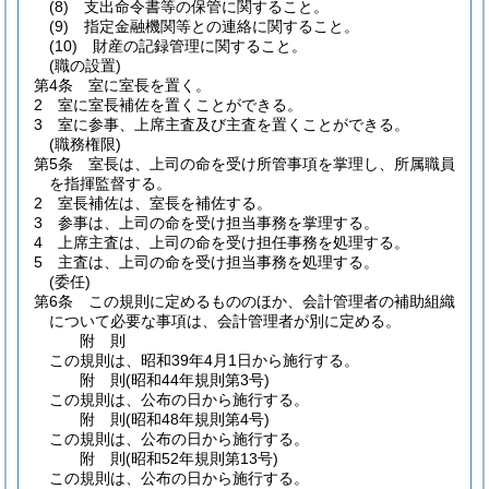
(8)
支出命令書等の保管に関すること。
(9)
指定金融機関等との連絡に関すること。
(10)
財産の記録管理に関すること。
(職の設置)
第4条
室に室長を置く。
2
室に室長補佐を置くことができる。
3
室に参事、上席主査及び主査を置くことができる。
(職務権限)
第5条
室長は、上司の命を受け所管事項を掌理し、所属職員
を指揮監督する。
2
室長補佐は、室長を補佐する。
3
参事は、上司の命を受け担当事務を掌理する。
4
上席主査は、上司の命を受け担任事務を処理する。
5
主査は、上司の命を受け担当事務を処理する。
(委任)
第6条
この規則に定めるもののほか、会計管理者の補助組織
について必要な事項は、会計管理者が別に定める。
附
則
この規則は、昭和39年4月1日から施行する。
附
則
(昭和44年
規則第3号)
この規則は、公布の日から施行する。
附
則
(昭和48年
規則第4号)
この規則は、公布の日から施行する。
附
則
(昭和52年
規則第13号)
この規則は、公布の日から施行する。