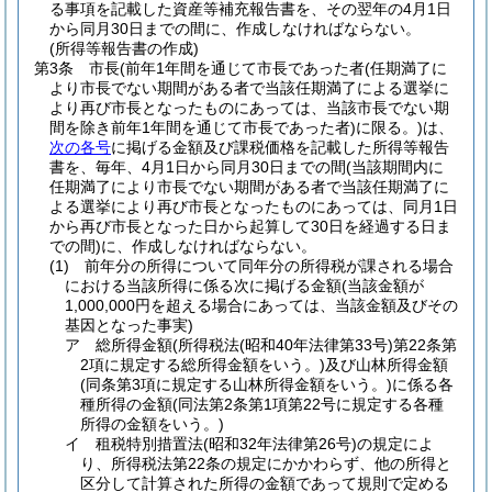
る事項を記載した資産等補充報告書を、その翌年の4月1日
から同月30日までの間に、作成しなければならない。
(所得等報告書の作成)
第3条
市長
(前年1年間を通じて市長であった者
(任期満了に
より市長でない期間がある者で当該任期満了による選挙に
より再び市長となったものにあっては、当該市長でない期
間を除き前年1年間を通じて市長であった者)
に限る。)
は、
次の各号
に掲げる金額及び課税価格を記載した所得等報告
書を、毎年、4月1日から同月30日までの間
(当該期間内に
任期満了により市長でない期間がある者で当該任期満了に
よる選挙により再び市長となったものにあっては、同月1日
から再び市長となった日から起算して30日を経過する日ま
での間)
に、作成しなければならない。
(1)
前年分の所得について同年分の所得税が課される場合
における当該所得に係る次に掲げる金額
(当該金額が
1,000,000円を超える場合にあっては、当該金額及びその
基因となった事実)
ア
総所得金額
(所得税法
(昭和40年法律第33号)
第22条第
2項に規定する総所得金額をいう。)
及び山林所得金額
(同条第3項に規定する山林所得金額をいう。)
に係る各
種所得の金額
(同法第2条第1項第22号に規定する各種
所得の金額をいう。)
イ
租税特別措置法
(昭和32年法律第26号)
の規定によ
り、所得税法第22条の規定にかかわらず、他の所得と
区分して計算された所得の金額であって規則で定める