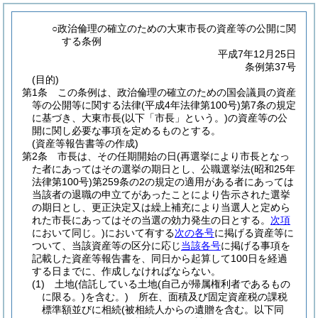
○政治倫理の確立のための大東市長の資産等の公開に関
する条例
平成7年12月25日
条例第37号
(目的)
第1条
この条例は、政治倫理の確立のための国会議員の資産
等の公開等に関する法律
(平成4年法律第100号)
第7条の規定
に基づき、大東市長
(以下「市長」という。)
の資産等の公
開に関し必要な事項を定めるものとする。
(資産等報告書等の作成)
第2条
市長は、その任期開始の日
(再選挙により市長となっ
た者にあってはその選挙の期日とし、公職選挙法
(昭和25年
法律第100号)
第259条の2の規定の適用がある者にあっては
当該者の退職の申立てがあったことにより告示された選挙
の期日とし、更正決定又は繰上補充により当選人と定めら
れた市長にあってはその当選の効力発生の日とする。
次項
において同じ。)
において有する
次の各号
に掲げる資産等に
ついて、当該資産等の区分に応じ
当該各号
に掲げる事項を
記載した資産等報告書を、同日から起算して100日を経過
する日までに、作成しなければならない。
(1)
土地
(信託している土地
(自己が帰属権利者であるもの
に限る。)
を含む。)
所在、面積及び固定資産税の課税
標準額並びに相続
(被相続人からの遺贈を含む。以下同