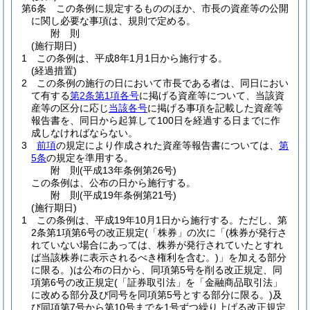
第6条
この条例に規定するもののほか、市長の資産等の公開
に関し必要な事項は、規則で定める。
附
則
(施行期日)
1
この条例は、平成8年1月1日から施行する。
(経過措置)
2
この条例の施行の日において市長である者は、同日におい
て有する
第2条第1項各号
に掲げる資産等について、当該資
産等の区分に応じ
当該各号
に掲げる事項を記載した資産等
報告書を、同日から起算して100日を経過する日までに作
成しなければならない。
3
前項
の規定により作成された資産等報告書については、
第
5条
の規定を準用する。
附
則
(平成13年
条例第26号)
この条例は、公布の日から施行する。
附
則
(平成19年
条例第21号)
(施行期日)
1
この条例は、平成19年10月1日から施行する。
ただし、第
2条第1項第6号の改正規定
(「株券」の次に「
(株券が発行さ
れていない場合にあっては、株券が発行されていたとすれ
ば当該株券に表示されるべき権利を含む。)
」を加える部分
に限る。)
は公布の日から、同項第5号を削る改正規定、同
項第6号の改正規定
(「証券取引法」を「金融商品取引法」
に改める部分及び同号を同項第5号とする部分に限る。)
及
び同項第7号から第10号までを1号ずつ繰り上げる改正規定