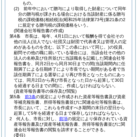
もの。
(2)
前年中において贈与により取得した財産について同年
分の贈与税が課される場合における当該財産に係る贈与
税の課税価格(相続税法
(昭和25年法律第73号)
第21条の2
に規定する贈与税の課税価格をいう。
(関連会社等報告書の作成)
第4条
市長は、毎年、4月1日において報酬を得て会社その
他の法人
(法人でない社団又は財団で代表者又は管理人の定
めがあるものを含む。以下この条において同じ。)
の役員、
顧問その他の職に就いている場合には、当該会社その他の
法人の名称及び住所並びに当該職名を記載した関連会社等
報告書を、同月2日から同月30日までの間
(当該期間内に任
期満了による任期終了により市長でない期間がある者で当
該任期満了による選挙により再び市長となったものにあっ
ては、同月2日から再び市長となった日から起算して30日
を経過する日までの間)
に、作成しなければならない。
(資産等報告書等の保存及び閲覧)
第5条
前3条
の規定により作成された資産等報告書及び資産
等補充報告書、所得等報告書並びに関連会社等報告書は、
市長において、これらを作成すべき期間の末日の翌日から
起算して5年を経過する日まで保存しなければならない。
2
何人も、市長に対し、
前項
の規定により保存されている資
産等報告書及び資産等補充報告書、所得等報告書並びに関
連会社等報告書の閲覧を請求することができる。
(委任)