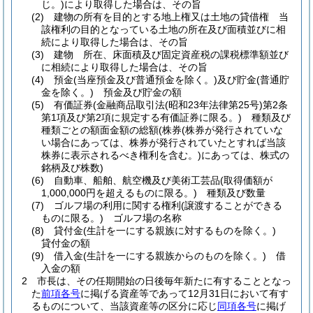
じ。)
により取得した場合は、その旨
(2)
建物の所有を目的とする地上権又は土地の貸借権 当
該権利の目的となっている土地の所在及び面積並びに相
続により取得した場合は、その旨
(3)
建物 所在、床面積及び固定資産税の課税標準額並び
に相続により取得した場合は、その旨
(4)
預金
(当座預金及び普通預金を除く。)
及び貯金
(普通貯
金を除く。)
預金及び貯金の額
(5)
有価証券
(金融商品取引法
(昭和23年法律第25号)
第2条
第1項及び第2項に規定する有価証券に限る。)
種類及び
種類ごとの額面金額の総額
(株券
(株券が発行されていな
い場合にあっては、株券が発行されていたとすれば当該
株券に表示されるべき権利を含む。)
にあっては、株式の
銘柄及び株数)
(6)
自動車、船舶、航空機及び美術工芸品
(取得価額が
1,000,000円を超えるものに限る。)
種類及び数量
(7)
ゴルフ場の利用に関する権利
(譲渡することができる
ものに限る。)
ゴルフ場の名称
(8)
貸付金
(生計を一にする親族に対するものを除く。)
貸付金の額
(9)
借入金
(生計を一にする親族からのものを除く。)
借
入金の額
2
市長は、その任期開始の日後毎年新たに有することとなっ
た
前項各号
に掲げる資産等であって12月31日において有す
るものについて、当該資産等の区分に応じ
同項各号
に掲げ